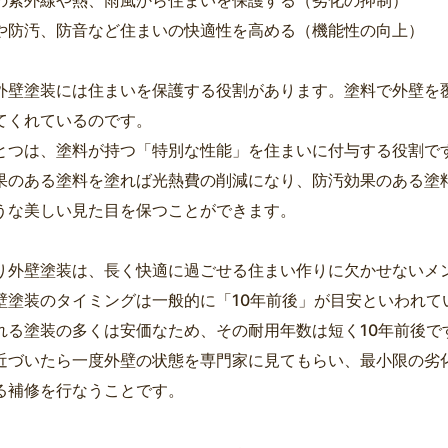
の紫外線や熱、雨風から住まいを保護する（劣化の抑制）
や防汚、防音など住まいの快適性を高める（機能性の向上）
外壁塗装には住まいを保護する役割があります。塗料で外壁を
てくれているのです。
とつは、塗料が持つ「特別な性能」を住まいに付与する役割で
果のある塗料を塗れば光熱費の削減になり、防汚効果のある塗
うな美しい見た目を保つことができます。
り外壁塗装は、長く快適に過ごせる住まい作りに欠かせないメ
壁塗装のタイミングは一般的に「10年前後」が目安といわれて
れる塗装の多くは安価なため、その耐用年数は短く10年前後で
近づいたら一度外壁の状態を専門家に見てもらい、最小限の劣
る補修を行なうことです。