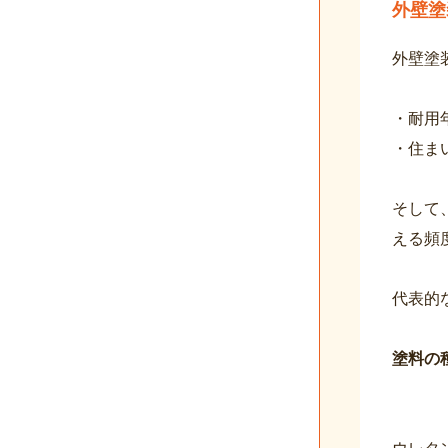
外壁塗
外壁塗
・耐用
・住ま
そして
える頻
代表的
塗料の