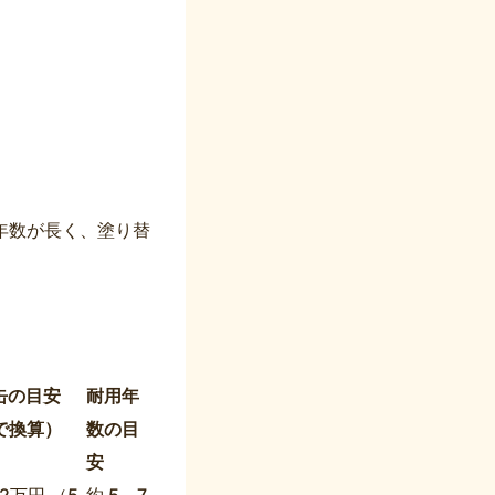
。
年数が長く、塗り替
缶の目安
耐用年
で換算）
数の目
安