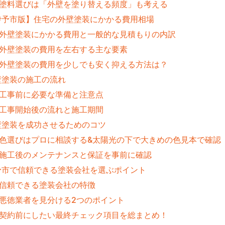
 塗料選びは「外壁を塗り替える頻度」も考える
伊予市版】住宅の外壁塗装にかかる費用相場
 外壁塗装にかかる費用と一般的な見積もりの内訳
 外壁塗装の費用を左右する主な要素
 外壁塗装の費用を少しでも安く抑える方法は？
壁塗装の施工の流れ
 工事前に必要な準備と注意点
 工事開始後の流れと施工期間
壁塗装を成功させるためのコツ
 色選びはプロに相談する&太陽光の下で大きめの色見本で確認
 施工後のメンテナンスと保証を事前に確認
予市で信頼できる塗装会社を選ぶポイント
 信頼できる塗装会社の特徴
 悪徳業者を見分ける2つのポイント
 契約前にしたい最終チェック項目を総まとめ！