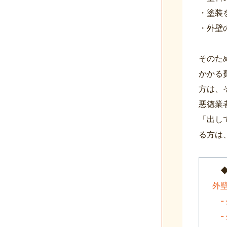
・塗装
・外壁
そのた
かかる
方は、
悪徳業
「出し
る方は
◆ 
外
-
-