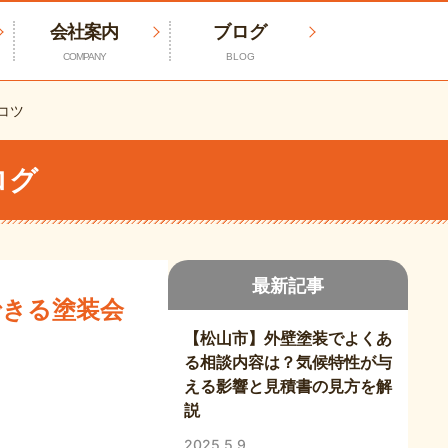
会社案内
ブログ
COMPANY
BLOG
コツ
ログ
最新記事
できる塗装会
【松山市】外壁塗装でよくあ
る相談内容は？気候特性が与
える影響と見積書の見方を解
説
2025.5.9