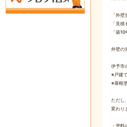
「外壁
「見積
「築1
外壁の
伊予市
※戸建
※屋根
ただし
変わり
・塗料