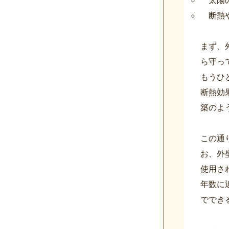
太陽
断熱
まず、
ら守っ
もうひ
断熱効
築のよ
この通
お、外
使用さ
年数に
ででき