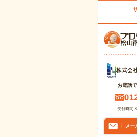
松山
株式会
お電話で
01
受付時間 8
メー
プロタイム