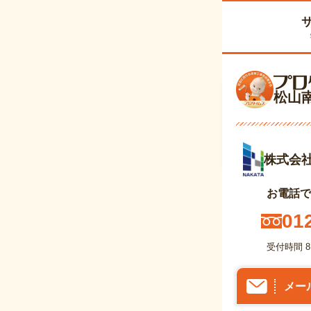
松山
ホーム
「塗装専
株式会
お電話で
01
受付時間 8
メー